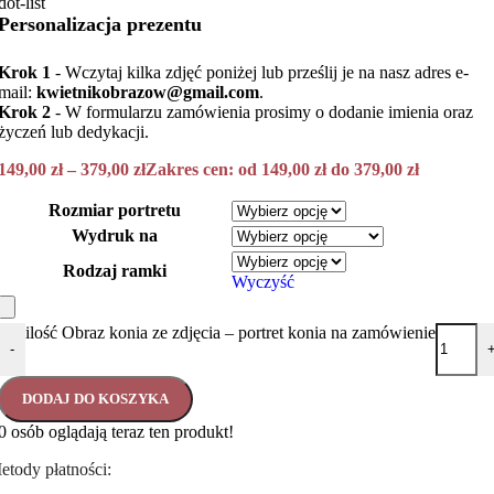
Personalizacja prezentu
Krok 1
- Wczytaj kilka zdjęć poniżej lub prześlij je na nasz adres e-
mail:
kwietnikobrazow@gmail.com
.
Krok 2
- W formularzu zamówienia prosimy o dodanie imienia oraz
życzeń lub dedykacji.
149,00
zł
–
379,00
zł
Zakres cen: od 149,00 zł do 379,00 zł
Rozmiar portretu
Wydruk na
Rodzaj ramki
Wyczyść
ilość Obraz konia ze zdjęcia – portret konia na zamówienie
-
DODAJ DO KOSZYKA
0
osób oglądają teraz ten produkt!
etody płatności: