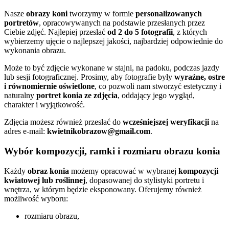
Nasze
obrazy koni
tworzymy w formie
personalizowanych
portretów
, opracowywanych na podstawie przesłanych przez
Ciebie zdjęć. Najlepiej przesłać
od 2 do 5 fotografii
, z których
wybierzemy ujęcie o najlepszej jakości, najbardziej odpowiednie do
wykonania obrazu.
Może to być zdjęcie wykonane w stajni, na padoku, podczas jazdy
lub sesji fotograficznej. Prosimy, aby fotografie były
wyraźne, ostre
i równomiernie oświetlone
, co pozwoli nam stworzyć estetyczny i
naturalny
portret konia ze zdjęcia
, oddający jego wygląd,
charakter i wyjątkowość.
Zdjęcia możesz również przesłać do
wcześniejszej weryfikacji
na
adres e-mail:
kwietnikobrazow@gmail.com
.
Wybór kompozycji, ramki i rozmiaru obrazu konia
Każdy
obraz konia
możemy opracować w wybranej
kompozycji
kwiatowej lub roślinnej
, dopasowanej do stylistyki portretu i
wnętrza, w którym będzie eksponowany. Oferujemy również
możliwość wyboru:
rozmiaru obrazu,