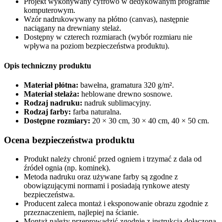
Projekt wykonywany cyfrowo w dedykowanym programie
komputerowym.
Wzór nadrukowywany na płótno (canvas), następnie
naciągany na drewniany stelaż.
Dostępny w czterech rozmiarach (wybór rozmiaru nie
wpływa na poziom bezpieczeństwa produktu).
Opis techniczny produktu
Materiał płótna:
bawełna, gramatura 320 g/m².
Materiał stelaża:
heblowane drewno sosnowe.
Rodzaj nadruku:
nadruk sublimacyjny.
Rodzaj farby:
farba naturalna.
Dostępne rozmiary:
20 × 30 cm, 30 × 40 cm, 40 × 50 cm.
Ocena bezpieczeństwa produktu
Produkt należy chronić przed ogniem i trzymać z dala od
źródeł ognia (np. kominek).
Metoda nadruku oraz używane farby są zgodne z
obowiązującymi normami i posiadają rynkowe atesty
bezpieczeństwa.
Producent zaleca montaż i eksponowanie obrazu zgodnie z
przeznaczeniem, najlepiej na ścianie.
Montaż należy przeprowadzić zgodnie z instrukcją dołączoną