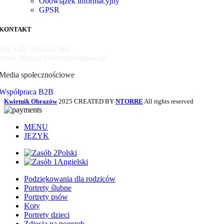
Obowiązek informacyjny
GPSR
KONTAKT
Tel: +48 789-024-384
email: biuro@kwietnikobrazow.pl
Media społecznościowe
Współpraca B2B
Kwietnik Obrazów
2025 CREATED BY
NTORRE
All rights reserved
MENU
JĘZYK
Polski
Angielski
Podziękowania dla rodziców
Portrety ślubne
Portrety psów
Koty
Portrety dzieci
Zdjęcia na pogrzeb