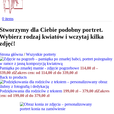
0
items
Stworzymy dla Ciebie podobny portret.
Wybierz rodzaj kwiatów i wczytaj kilka
zdjęć!
Strona główna
/
Wszystkie portrety
Pamiątka po zmarłej mamie - zdjęcie pogrzebowe
114,00
zł
–
339,00
zł
Zakres cen: od 114,00 zł do 339,00 zł
Back to products
Podziękowania dla rodziców z tekstem
199,00
zł
–
379,00
zł
Zakres
cen: od 199,00 zł do 379,00 zł