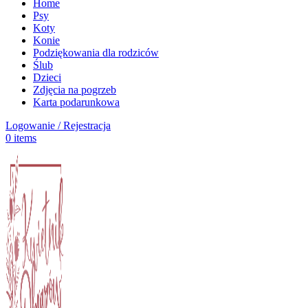
Home
Psy
Koty
Konie
Podziękowania dla rodziców
Ślub
Dzieci
Zdjęcia na pogrzeb
Karta podarunkowa
Logowanie / Rejestracja
0
items