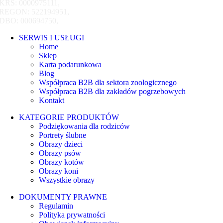
KRS: 0000975111,
REGON: 522194951,
DBO: 000694750,
SERWIS I USŁUGI
Home
Sklep
Karta podarunkowa
Blog
Współpraca B2B dla sektora zoologicznego
Współpraca B2B dla zakładów pogrzebowych
Kontakt
KATEGORIE PRODUKTÓW
Podziękowania dla rodziców
Portrety ślubne
Obrazy dzieci
Obrazy psów
Obrazy kotów
Obrazy koni
Wszystkie obrazy
DOKUMENTY PRAWNE
Regulamin
Polityka prywatności