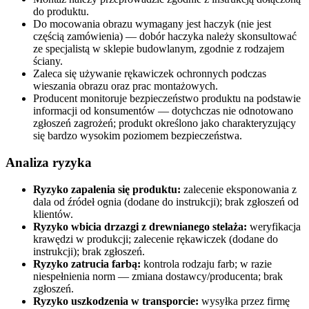
do produktu.
Do mocowania obrazu wymagany jest haczyk (nie jest
częścią zamówienia) — dobór haczyka należy skonsultować
ze specjalistą w sklepie budowlanym, zgodnie z rodzajem
ściany.
Zaleca się używanie rękawiczek ochronnych podczas
wieszania obrazu oraz prac montażowych.
Producent monitoruje bezpieczeństwo produktu na podstawie
informacji od konsumentów — dotychczas nie odnotowano
zgłoszeń zagrożeń; produkt określono jako charakteryzujący
się bardzo wysokim poziomem bezpieczeństwa.
Analiza ryzyka
Ryzyko zapalenia się produktu:
zalecenie eksponowania z
dala od źródeł ognia (dodane do instrukcji); brak zgłoszeń od
klientów.
Ryzyko wbicia drzazgi z drewnianego stelaża:
weryfikacja
krawędzi w produkcji; zalecenie rękawiczek (dodane do
instrukcji); brak zgłoszeń.
Ryzyko zatrucia farbą:
kontrola rodzaju farb; w razie
niespełnienia norm — zmiana dostawcy/producenta; brak
zgłoszeń.
Ryzyko uszkodzenia w transporcie:
wysyłka przez firmę