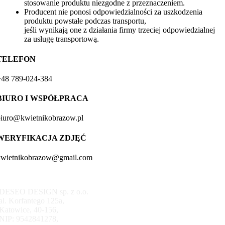
stosowanie produktu niezgodne z przeznaczeniem.
Producent nie ponosi odpowiedzialności za uszkodzenia
produktu powstałe podczas transportu,
jeśli wynikają one z działania firmy trzeciej odpowiedzialnej
za usługę transportową.
TELEFON
+48 789-024-384
BIURO I WSPÓŁPRACA
biuro@kwietnikobrazow.pl
WERYFIKACJA ZDJĘĆ
kwietnikobrazow@gmail.com
DESEO DESIGN sp. z o.o.
al. Korfantego 125a,
Katowice, 40-156,
NIP: 9542841278,